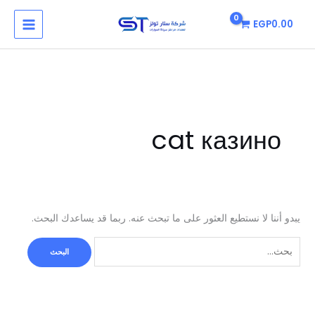
خطي
البحث
MAIN
EGP
0.00
لى
عن:
MENU
لمحتوى
cat казино
يبدو أننا لا نستطيع العثور على ما تبحث عنه. ربما قد يساعدك البحث.