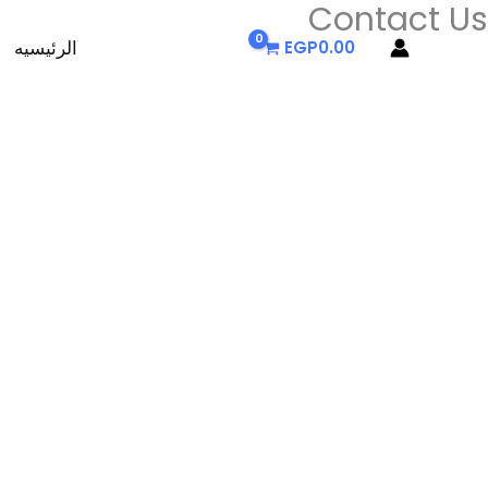
Contact Us
خطي
لى
الرئيسيه
EGP
0.00
لمحتوى