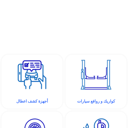
كواريك و روافع سيارات
أجهزة كشف اعطال