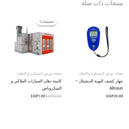
منتجات ذات صلة
السعر
السعر
الأصلي
الحالي
تخفيضات!
تخفيضات!
هو:
هو:
EGP1.00.
EGP10.00.
معدات ورش السمكرة و الدهان
معدات ورش السمكرة و الدهان
جهاز كشف البوية الديجيتال –
كابينة دهان السيارات الملاكي و
Allosun
الميكروباص
EGP
1.00
EGP
10.00
EGP
10.00