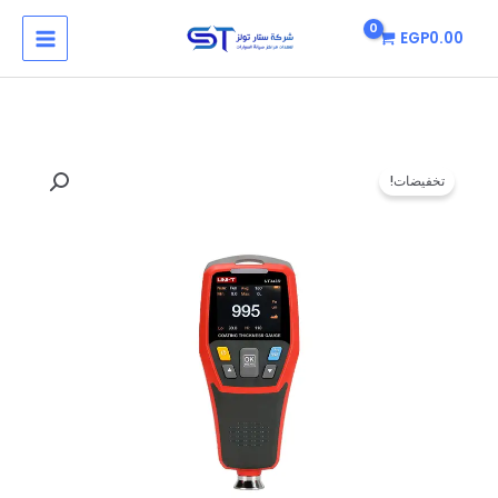
خطي
MAIN
EGP
0.00
لى
MENU
لمحتوى
كمية
السعر
السعر
تخفيضات!
جهاز
الأصلي
الحالي
قياس
سمك
هو:
هو:
الدهان
EGP1.00.
EGP10.00.
-
Andoer
UNI-
T