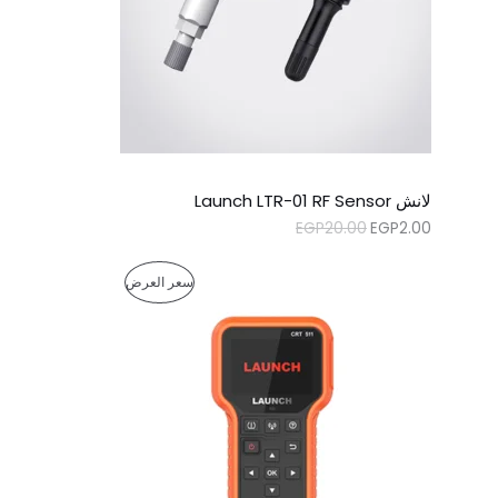
ص
ا
م
ل
ل
ي
ي
خ
ه
ه
و
و
:
:
ف
E
E
G
G
ض
P
P
2
2
.
0
لانش Launch LTR-01 RF Sensor
0
.
0
0
EGP
20.00
EGP
2.00
.
0
.
ا
ا
م
سعر العرض
ل
ل
س
س
ن
ع
ع
ر
ر
ت
ا
ا
ل
ل
ج
أ
ح
ص
ا
م
ل
ل
ي
ي
خ
ه
ه