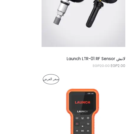
ص
ا
م
ل
ل
ي
ي
خ
ه
ه
و
و
ف
:
:
E
E
ض
G
G
P
P
2
2
.
0
0
.
لانش Launch LTR-01 RF Sensor
0
0
EGP
20.00
EGP
2.00
.
0
.
ا
ا
م
سعر العرض
ل
ل
س
س
ن
ع
ع
ر
ر
ت
ا
ا
ل
ل
ج
أ
ح
ص
ا
م
ل
ل
ي
ي
خ
ه
ه