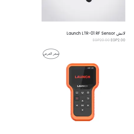
:
:
E
E
ض
G
G
P
P
2
2
.
0
0
.
لانش Launch LTR-01 RF Sensor
0
0
EGP
20.00
EGP
2.00
.
0
.
ا
ا
م
سعر العرض
ل
ل
س
س
ن
ع
ع
ر
ر
ت
ا
ا
ل
ل
ج
أ
ح
ص
ا
م
ل
ل
ي
ي
خ
ه
ه
و
و
ف
:
:
E
E
ض
G
G
P
P
2
2