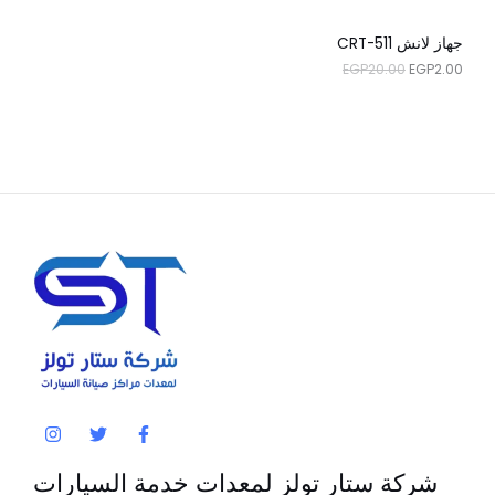
.
0
0
.
جهاز لانش CRT-511
0
0
EGP
20.00
EGP
2.00
.
0
.
شركة ستار تولز لمعدات خدمة السيارات