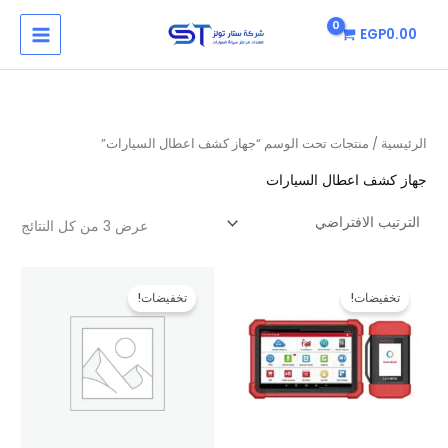
خطي
MAIN
EGP
0.00
لى
MENU
لمحتوى
الرئيسية
/ منتجات تحت الوسم “جهاز كشف اعطال السيارات”
جهاز كشف اعطال السيارات
عرض ⁦3⁩ من كل النتائج
السعر
السعر
السعر
السعر
الأصلي
الحالي
الأصلي
الحالي
تخفيضات!
تخفيضات!
هو:
هو:
هو:
هو:
EGP1.00.
EGP10.00.
EGP1.00.
EGP10.00.