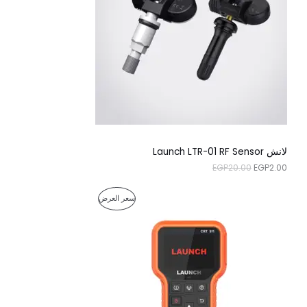
ل
ل
ج
أ
ح
ص
ا
م
ل
ل
ي
ي
خ
ه
ه
و
و
ف
:
:
E
E
ض
G
G
P
P
2
2
.
0
0
.
لانش Launch LTR-01 RF Sensor
0
0
EGP
20.00
EGP
2.00
.
0
.
ا
ا
م
سعر العرض
ل
ل
س
س
ن
ع
ع
ر
ر
ت
ا
ا
ل
ل
ج
أ
ح
ص
ا
م
ل
ل
ي
ي