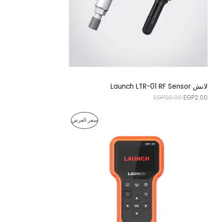
ل
ل
ي
ي
خ
ه
ه
و
و
ف
:
:
E
E
ض
G
G
P
P
2
2
.
0
0
.
لانش Launch LTR-01 RF Sensor
0
0
EGP
20.00
EGP
2.00
.
0
.
ا
ا
م
سعر العرض
ل
ل
س
س
ن
ع
ع
ر
ر
ت
ا
ا
ل
ل
ج
أ
ح
ص
ا
م
ل
ل
ي
ي
خ
ه
ه
و
و
ف
:
: